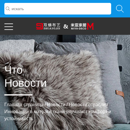
Что
Новости
Главная страница
/
Новости
/
Новости отрасли
/
Инновации в матрасе ткани улучшают комфорт и
устойчивость