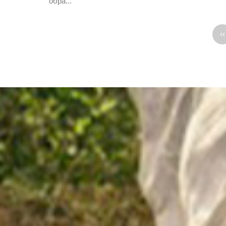
обра...
‹‹