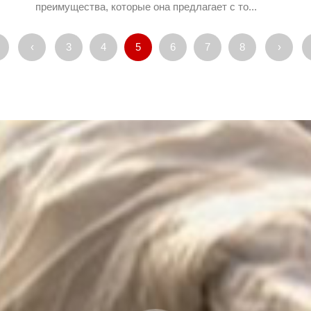
преимущества, которые она предлагает с то...
‹
3
4
5
6
7
8
›